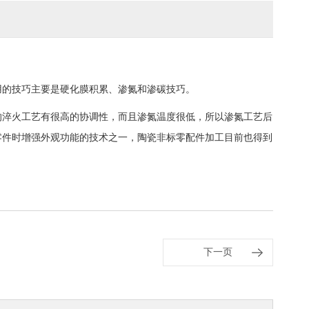
用的技巧主要是硬化膜积累、渗氮和渗碳技巧。
的淬火工艺有很高的协调性，而且渗氮温度很低，所以渗氮工艺后
零件时增强外观功能的技术之一，陶瓷非标零配件加工目前也得到
下一页