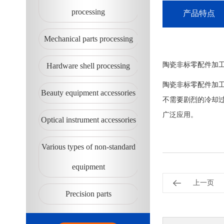
processing
产品特点
Mechanical parts processing
陶瓷非标零配件加
Hardware shell processing
陶瓷非标零配件加
Beauty equipment accessories
不需要剧烈的冷却
广泛应用。
Optical instrument accessories
Various types of non-standard
equipment
上一页
Precision parts